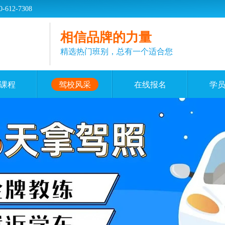
2-7308
相信品牌的力量
精选热门班别，总有一个适合您
课程
驾校风采
在线报名
学