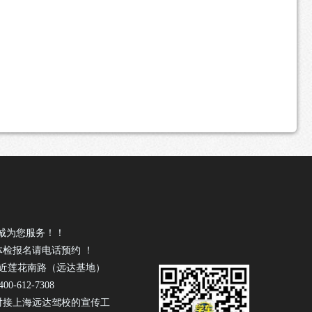
诚为您服务！！
体检报名请电话预约 ！
号近莲花南路（远达基地）
0-612-7308
对接上海远达驾校的宣传工