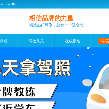
2-7308
相信品牌的力量
精选热门班别，总有一个适合您
课程
驾校风采
在线报名
学