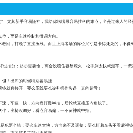
坑”，尤其新手容易慌神，我给你唠唠最容易挂科的难点，全是过来人的经
点位，而是车速控制和微调方向。
敢回，打晚了直接压线。而且上海考场的库位尺寸是卡得死死的，不像
标杆也扣分；起步更要命，离合没稳住容易熄火，松手刹太快就溜车，一慌
。但！出库的时候特别容易挂！
镜就直接开，要么压线要么被判操作失误，真的超亏！
速，车速一快，方向盘打慢半拍，后轮就直接压内角线了。
伴，座椅没调好，看点容易偏，一不留神就中招。
易犯两个错：要么车速太快，方向来不及调整；要么盯着车头不看后视镜
易慌，方向打多了就回不过来。