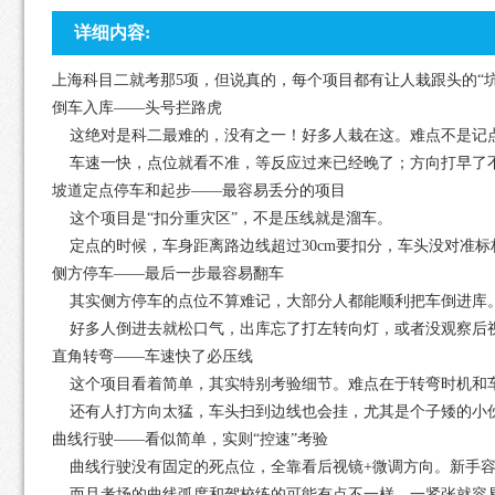
详细内容:
上海科目二就考那5项，但说真的，每个项目都有让人栽跟头的“
倒车入库——头号拦路虎
这绝对是科二最难的，没有之一！好多人栽在这。难点不是记
车速一快，点位就看不准，等反应过来已经晚了；方向打早了不
坡道定点停车和起步——最容易丢分的项目
这个项目是“扣分重灾区”，不是压线就是溜车。
定点的时候，车身距离路边线超过30cm要扣分，车头没对准
侧方停车——最后一步最容易翻车
其实侧方停车的点位不算难记，大部分人都能顺利把车倒进库
好多人倒进去就松口气，出库忘了打左转向灯，或者没观察后视
直角转弯——车速快了必压线
这个项目看着简单，其实特别考验细节。难点在于转弯时机和车
还有人打方向太猛，车头扫到边线也会挂，尤其是个子矮的小伙
曲线行驶——看似简单，实则“控速”考验
曲线行驶没有固定的死点位，全靠看后视镜+微调方向。新手容
而且考场的曲线弧度和驾校练的可能有点不一样，一紧张就容