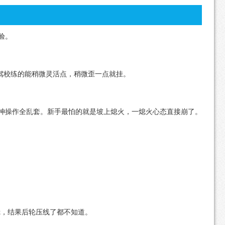
验。
驾校练的能稍微灵活点，稍微歪一点就挂。
神操作全乱套。新手最怕的就是坡上熄火，一熄火心态直接崩了。
，结果后轮压线了都不知道。