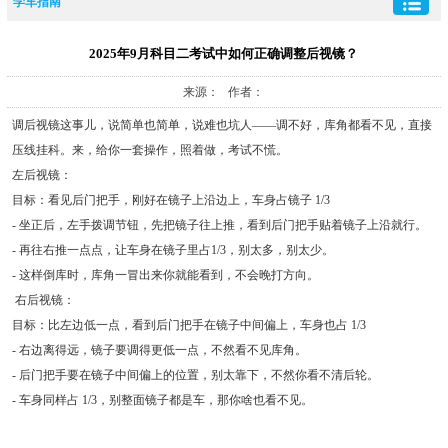
学车指南
2025年9月科目二考试中如何正确调整后视镜？
来源： 作者：
调后视镜这事儿，说简单也简单，说难也坑人——调不好，库角都看不见，直接
压线挂科。来，给你一套操作，照着做，考试不慌。
左后视镜：
目标：看见后门把手，刚好在镜子上沿边上，车身占镜子 1/3
- 坐正后，左手拨调节钮，先把镜子往上推，看到后门把手贴着镜子上沿就行。
- 再往右推一点点，让车身在镜子里占1/3，别太多，别太少。
- 这样倒库时，库角一冒出来你就能看到，不会晚打方向。
右后视镜：
目标：比左边低一点，看到后门把手在镜子中间偏上，车身也占 1/3
- 右边离得远，镜子要调得更低一点，不然看不见库角。
- 后门把手要在镜子中间偏上的位置，别太靠下，不然你看不清后轮。
- 车身同样占 1/3，别整面镜子都是车，那你啥也看不见。